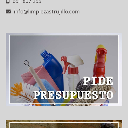
651 807 255
info
limpiezastrujillo.com