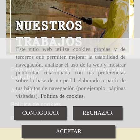
Este sitio web utiliza cookies propias y de
terceros que permiten mejorar la usabilidad de
navegación, analizar el uso de la web y mostrar
Empresa de limpieza y mantenimiento en
publicidad relacionada con tus preferencias
Cantabria
sobre la base de un perfil elaborado a partir de
tus hábitos de navegación (por ejemplo, páginas
Aviso legal
visitadas).
Política de cookies
.
Política de cookies
CONFIGURAR
RECHAZAR
Política de privacidad
ACEPTAR
651 807 255