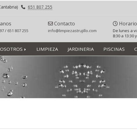
Cantabria)
651 807 255
anos
Contacto
Horario
197
/
651 807 255
info
limpiezastrujillo.com
De lunes a v
8:30 a 13:30 y
OSOTROS
LIMPIEZA
JARDINERIA
PISCINAS